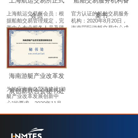
上海航运交易所正式
船舶交易服务机构备
上海航运交易所会员：根
官方认证的船舶交易服务
会员
案书
据船舶交易管理规定，完
机构：2020年8月20日，
善中心专业服务人员及硬
海南国际游艇交易中心成
件设施配备，正式成为上
为《海南自贸港建设总体
海航运交易所会员，成功
方案》公布后的首家由海
对接该交易所数据信息平
南省交通运输厅公示的游
台，达成游艇交易信息共
艇交易服务机构。
享。
海南游艇产业改革发
为响应海南自贸港建设“游
展创新联合会秘书处
艇产业改革发展创新中
心”的要求，2020年11月
12日在省交通运输厅的指
导下，海南游艇产业改革
发展创新联合会正式成
立，秘书处设在海南国际